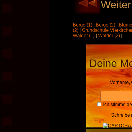
Weiter
Berge (1)
|
Berge (2)
|
Blume
(2)
|
Grundschule Vierkirch
Wälder (1)
|
Wälder (2)
|
Deine M
Vorname, 
Ich stimme d
Schreibe 