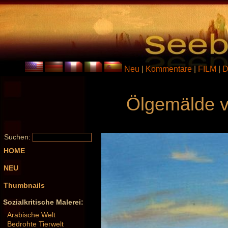
Neu
|
Kommentare
|
FILM
|
D
Ölgemälde v
Suchen:
HOME
NEU
Thumbnails
Sozialkritische Malerei:
Arabische Welt
Bedrohte Tierwelt