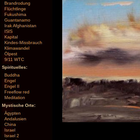
Brandrodung
Flüchtlinge
Fukushima
Guantanamo
Irak Afghanistan
ISIS
Kapital
Kindes-Missbrauch
Klimawandel
Ölpest
9/11 WTC
Spirituelles:
Buddha
Engel
Engel II
Freeflow red
Meditation
Mystische Orte:
Ägypten
Andalusien
China
Israel
Israel 2