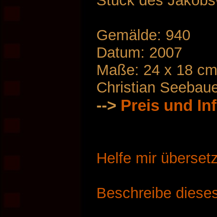
Stück des Jakobs
Gemälde: 940
Datum: 2007
Maße: 24 x 18 c
Christian Seebau
-->
Preis und In
Helfe mir überset
Beschreibe dieses