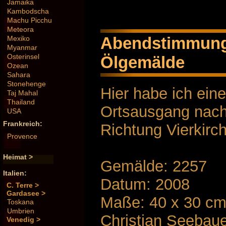
Jamaika
Kambodscha
Machu Picchu
Meteora
Abendstimmung 
Mexiko
Myanmar
Osterinsel
Ölgemälde
Ozean
Sahara
Stonehenge
Hier habe ich ei
Taj Mahal
Thailand
Ortsausgang nach 
USA
Frankreich:
Richtung Vierkirc
Provence
Heimat >
Gemälde: 2257
Italien:
Datum: 2008
C. Terre >
Gardasee >
Maße: 40 x 30 c
Toskana
Umbrien
Christian Seebau
Venedig >