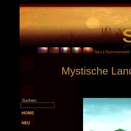
Neu
|
Kommentare
Mystische Lan
Suchen:
HOME
NEU