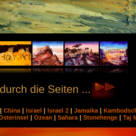
durch die Seiten ...
n
|
China
|
Israel
|
Israel 2
|
Jamaika
|
Kambodsc
Osterinsel
|
Ozean
|
Sahara
|
Stonehenge
|
Taj