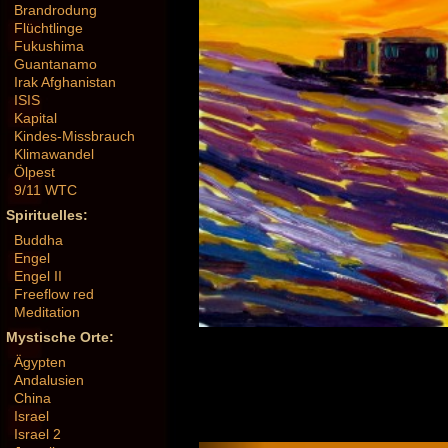
Brandrodung
Flüchtlinge
Fukushima
Guantanamo
Irak Afghanistan
ISIS
Kapital
Kindes-Missbrauch
Klimawandel
Ölpest
9/11 WTC
Spirituelles:
Buddha
Engel
Engel II
Freeflow red
Meditation
Mystische Orte:
Ägypten
Andalusien
China
Israel
Israel 2