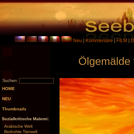
Neu
|
Kommentare
|
FILM
|
D
Ölgemälde 
Suchen:
HOME
NEU
Thumbnails
Sozialkritische Malerei:
Arabische Welt
Bedrohte Tierwelt