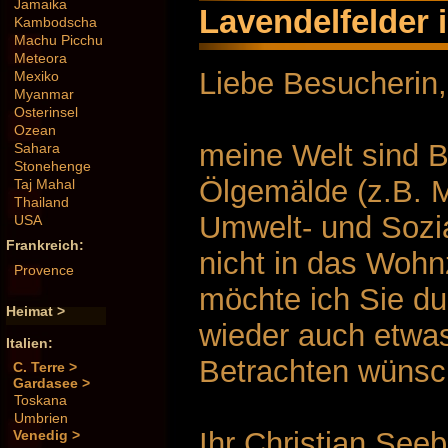
Jamaika
Lavendelfelder 
Kambodscha
Machu Picchu
Meteora
Liebe Besucherin,
Mexiko
Myanmar
Osterinsel
Ozean
meine Welt sind B
Sahara
Stonehenge
Ölgemälde (z.B. M
Taj Mahal
Thailand
Umwelt- und Sozia
USA
Frankreich:
nicht in das Wohn
Provence
möchte ich Sie du
Heimat >
wieder auch etwas
Italien:
Betrachten wünsc
C. Terre >
Gardasee >
Toskana
Umbrien
Ihr Christian See
Venedig >