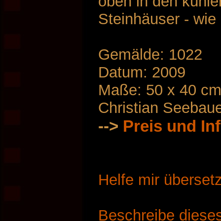
oben in den kühle
Steinhäuser - wie 
Gemälde: 1022
Datum: 2009
Maße: 50 x 40 c
Christian Seebau
-->
Preis und In
Helfe mir überset
Beschreibe dieses