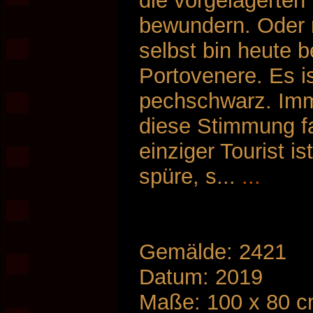
die vorgelagerten 
bewundern. Oder m
selbst bin heute b
Portovenere. Es i
pechschwarz. Imm
diese Stimmung fa
einziger Tourist i
spüre, s...
...
Gemälde: 2421
Datum: 2019
Maße: 100 x 80 