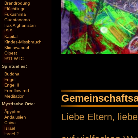
Brandrodung
Flüchtlinge
Fukushima
Guantanamo
Irak Afghanistan
ISIS
Kapital
Kindes-Missbrauch
Klimawandel
Ölpest
9/11 WTC
Spirituelles:
Buddha
Engel
Engel II
Freeflow red
Gemeinschaftsar
Meditation
Mystische Orte:
Ägypten
Liebe Eltern, lieb
Andalusien
China
Israel
Israel 2