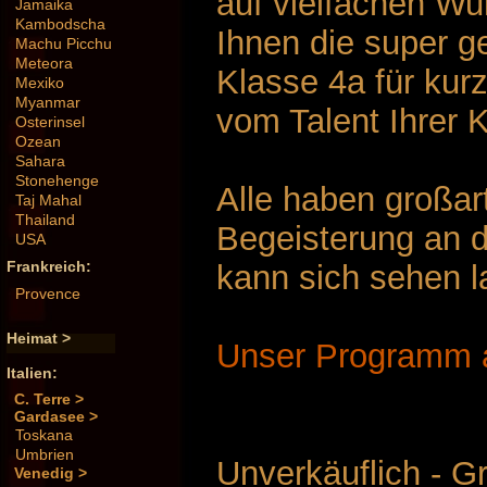
auf vielfachen Wu
Jamaika
Kambodscha
Ihnen die super 
Machu Picchu
Meteora
Klasse 4a für kurz
Mexiko
Myanmar
vom Talent Ihrer 
Osterinsel
Ozean
Sahara
Stonehenge
Alle haben großar
Taj Mahal
Thailand
Begeisterung an 
USA
Frankreich:
kann sich sehen l
Provence
Heimat >
Unser Programm a
Italien:
C. Terre >
Gardasee >
Toskana
Umbrien
Unverkäuflich - G
Venedig >