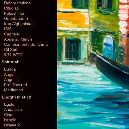
Deforestatione
Rifugiati
Fukushima
Guantanamo
Iraq Afghanistan
ISIS
Capitale
Abusi su Minori
Cambiamento del Clima
Oil Spill
9/11 WTC
Spiritual:
Budda
Angeli
Angeli II
Freeflow red
Meditation
Luoghi mistici:
Egitto
Andalusia
Cina
Israele
Israele 2