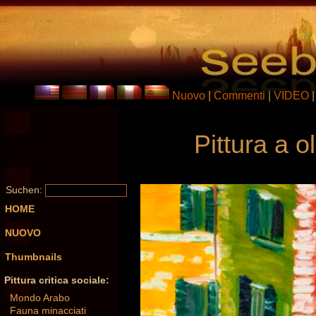
Nuovo
|
Commenti
|
VIDEO
Pittura a o
Suchen:
HOME
NUOVO
Thumbnails
Pittura critica sociale:
Mondo Arabo
Fauna minacciati