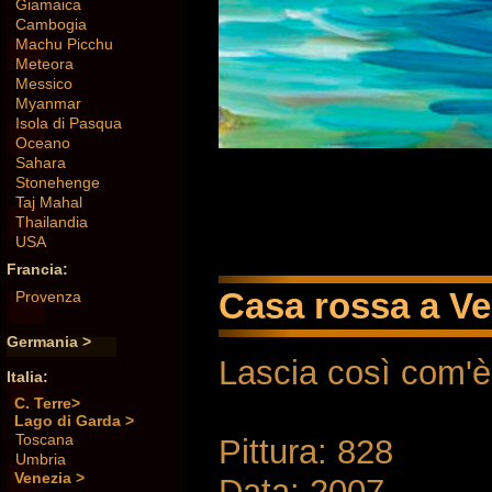
Giamaica
Cambogia
Machu Picchu
Meteora
Messico
Myanmar
Isola di Pasqua
Oceano
Sahara
Stonehenge
Taj Mahal
Thailandia
USA
Francia:
Casa rossa a Ven
Provenza
Germania >
Lascia così com'è
Italia:
C. Terre>
Lago di Garda >
Toscana
Pittura: 828
Umbria
Venezia >
Data: 2007