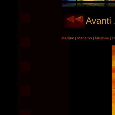
Avanti 
Maclìno
|
Maderno
|
Muslone
|
O