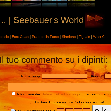
... | Seebauer's World
ldesio
|
East Coast
|
Prato della Fame
|
Sirmione
|
Tignale
|
West Coas
Il tuo commento su i dipinti:
Nome, luogo
pittura no
Ich stimme der
Datenschutzerklaerung
zu. I agree to the pri
Digitare il codice ancora. Solo allora si invia!
Code ->