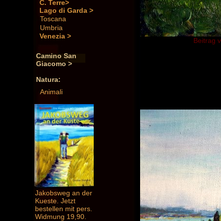
C. Terre>
Lago di Garda >
Toscana
Umbria
Venezia >
Beitrag v
Camino San
Giacomo >
Natura:
Animali
Jakobsweg an der
Kueste. Jetzt
bestellen mit pers.
Widmung 19,90.