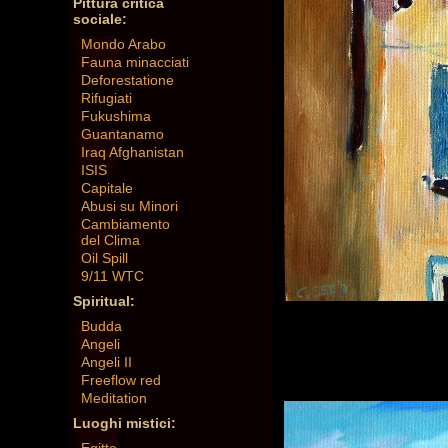
Pittura critica
sociale:
Mondo Arabo
Fauna minacciati
Deforestatione
Rifugiati
Fukushima
Guantanamo
Iraq Afghanistan
ISIS
Capitale
Abusi su Minori
Cambiamento
del Clima
Oil Spill
9/11 WTC
Spiritual:
Budda
Angeli
Angeli II
Freeflow red
Meditation
Luoghi mistici: