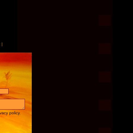
t
|
vacy policy.