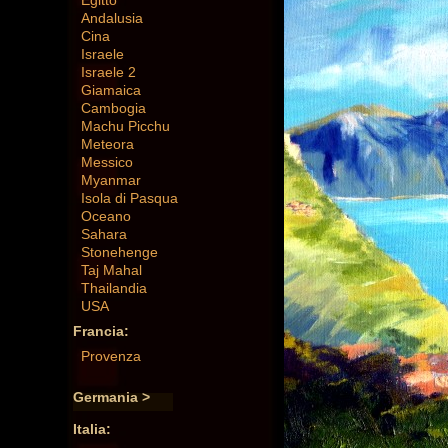
Egitto
Andalusia
Cina
Israele
Israele 2
Giamaica
Cambogia
Machu Picchu
Meteora
Messico
Myanmar
Isola di Pasqua
Oceano
Sahara
Stonehenge
Taj Mahal
Thailandia
USA
Francia:
Provenza
Germania >
Italia: