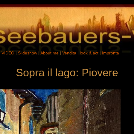
|
VIDEO
|
Slideshow
|
About me
|
Vendita
|
look & act
|
Impronta
Sopra il lago: Piovere