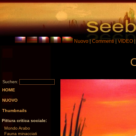
Nuovo
|
Commenti
|
VIDEO
O
Suchen:
HOME
NUOVO
Thumbnails
Pittura critica sociale:
Mondo Arabo
Fauna minacciati