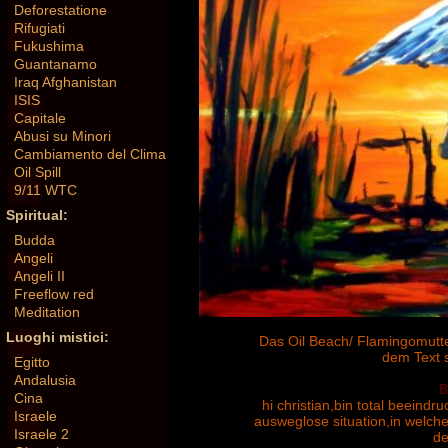
Deforestatione
Rifugiati
Fukushima
Guantanamo
Iraq Afghanistan
ISIS
Capitale
Abusi su Minori
Cambiamento del Clima
Oil Spill
9/11 WTC
Spiritual:
Budda
Angeli
Angeli II
Freeflow red
Meditation
Luoghi mistici:
Das Oil Beach/ Flamingomutter 
dem Text 
Egitto
Andalusia
B
Cina
hi christian,bin total beeindru
Israele
ausweglose situation,in welche
Israele 2
de