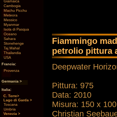
Giamaica
Cambogia
Machu Picchu
Meteora
Messico
Myanmar
Isola di Pasqua
Oceano
Fiammingo madre
Sahara
Stonehenge
petrolio pittura 
Taj Mahal
Thailandia
USA
Francia:
Deepwater Horizo
Provenza
Germania >
Pittura: 975
Italia:
Data: 2010
C. Terre>
Lago di Garda >
Misura: 150 x 10
Toscana
Umbria
Christian Seebau
Venezia >