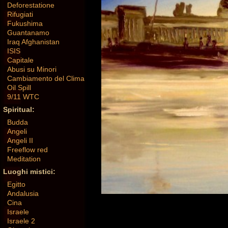
Deforestatione
Rifugiati
Fukushima
Guantanamo
Iraq Afghanistan
ISIS
Capitale
Abusi su Minori
Cambiamento del Clima
Oil Spill
9/11 WTC
Spiritual:
Budda
Angeli
Angeli II
Freeflow red
Meditation
Luoghi mistici:
Egitto
Andalusia
Cina
Israele
Israele 2