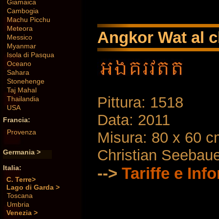
Giamaica
Cambogia
Machu Picchu
Meteora
Angkor Wat al ch
Messico
Myanmar
Isola di Pasqua
Oceano
Sahara
Stonehenge
Taj Mahal
Pittura: 1518
Thailandia
USA
Data: 2011
Francia:
Provenza
Misura: 80 x 60 
Christian Seebau
Germania >
Italia:
-->
Tariffe e Inf
C. Terre>
Lago di Garda >
Toscana
Umbria
Venezia >