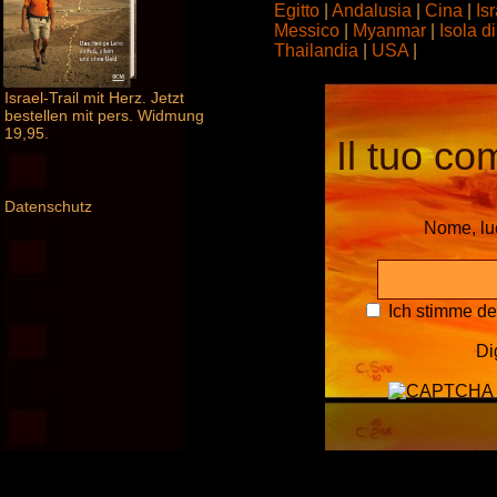
Egitto
|
Andalusia
|
Cina
|
Is
Messico
|
Myanmar
|
Isola 
Thailandia
|
USA
|
Israel-Trail mit Herz. Jetzt
bestellen mit pers. Widmung
19,95.
Il tuo co
Datenschutz
Nome, l
Ich stimme d
Di