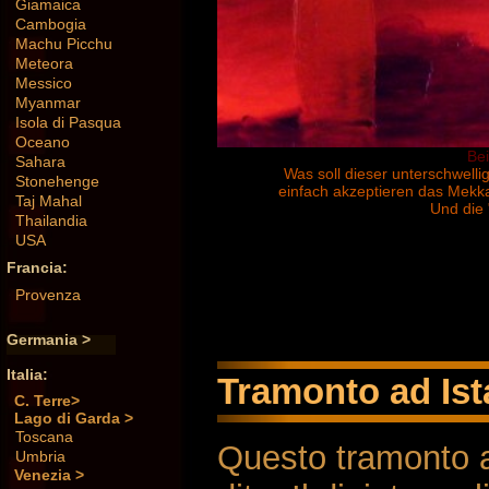
Giamaica
Cambogia
Machu Picchu
Meteora
Messico
Myanmar
Isola di Pasqua
Oceano
Be
Sahara
Was soll dieser unterschwel
Stonehenge
einfach akzeptieren das Mekka
Taj Mahal
Und die 
Thailandia
USA
Francia:
Provenza
Germania >
Italia:
Tramonto ad Ista
C. Terre>
Lago di Garda >
Toscana
Questo tramonto ad
Umbria
Venezia >