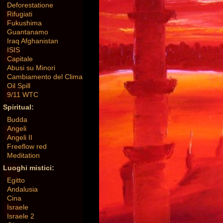
Deforestatione
Rifugiati
Fukushima
Guantanamo
Iraq Afghanistan
ISIS
Capitale
Abusi su Minori
Cambiamento del Clima
Oil Spill
9/11 WTC
Spiritual:
Budda
Angeli
Angeli II
Freeflow red
Meditation
Luoghi mistici:
Egitto
Andalusia
Cina
Israele
Israele 2