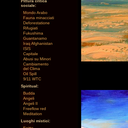
Pittura critica
sociale:
Mondo Arabo
Fauna minacciati
Deforestatione
Rifugiati
Fukushima
Guantanamo
Iraq Afghanistan
ISIS
Capitale
Abusi su Minori
Cambiamento
del Clima
Oil Spill
9/11 WTC
Spiritual:
Budda
Angeli
Angeli II
Freeflow red
Meditation
Luoghi mistici: