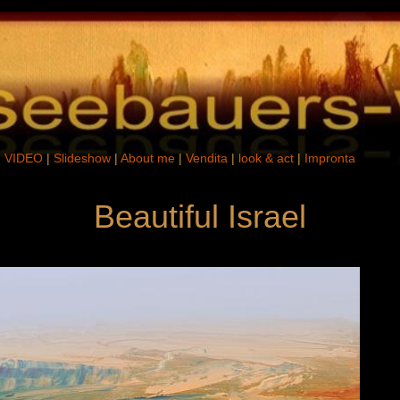
|
VIDEO
|
Slideshow
|
About me
|
Vendita
|
look & act
|
Impronta
Beautiful Israel