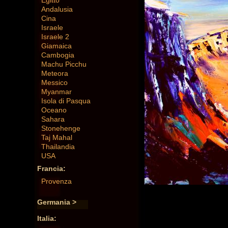
Egitto
Andalusia
Cina
Israele
Israele 2
Giamaica
Cambogia
Machu Picchu
Meteora
Messico
Myanmar
Isola di Pasqua
Oceano
Sahara
Stonehenge
Taj Mahal
Thailandia
USA
Francia:
Provenza
Germania >
Italia: