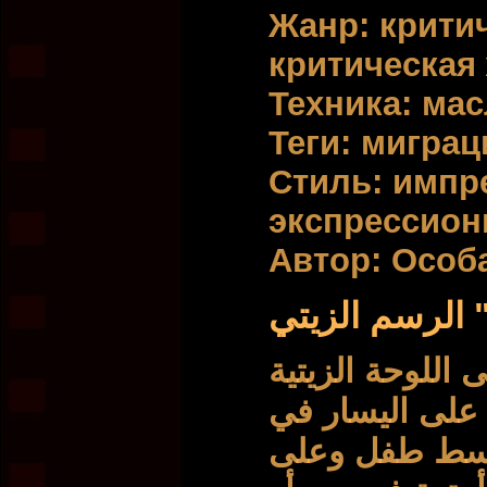
Жанр: крити
критическая
Техника: мас
Теги: миграц
Стиль: импр
экспрессион
Автор: Особ
تي
على اللوحة الزيتية "The Trek" ية ثلاثة
لى اليسار في
وسط طفل وعلى