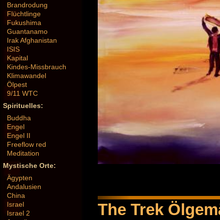
Brandrodung
Flüchtlinge
Fukushima
Guantanamo
Irak Afghanistan
ISIS
Kapital
Kindes-Missbrauch
Klimawandel
Ölpest
9/11 WTC
Spirituelles:
Buddha
Engel
Engel II
Freeflow red
Meditation
Mystische Orte:
Ägypten
Andalusien
China
The Trek Ölgem
Israel
Israel 2