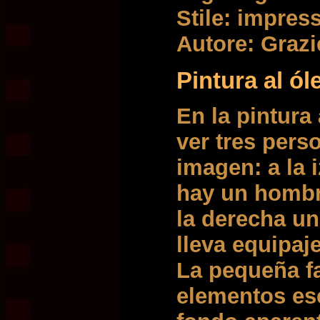
Stile: impre
Autore: Grazi
Pintura al ól
En la pintura
ver tres pers
imagen: a la 
hay un hombr
la derecha un
lleva equipaj
La pequeña fa
elementos es