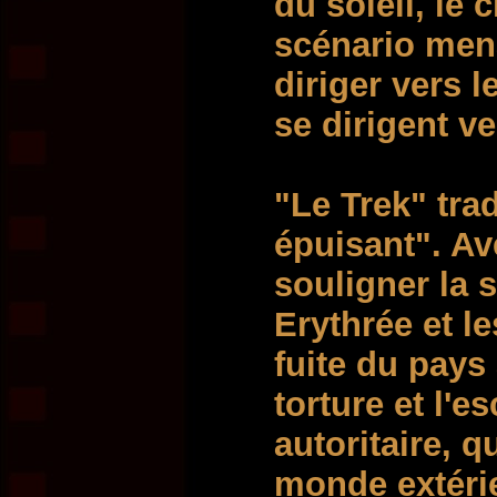
du soleil, le 
scénario mena
diriger vers l
se dirigent v
"Le Trek" trad
épuisant". Ave
souligner la 
Erythrée et l
fuite du pays 
torture et l'
autoritaire, q
monde extéri