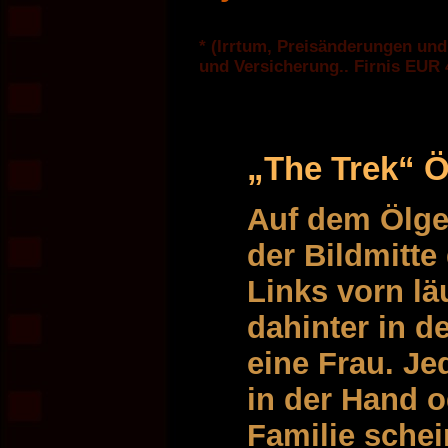
* (Irrtum, Preisänderungen und
und Versicherung.. Firnis EUR
„The Trek“ 
Auf dem Ölge
der Bildmitte
Links vorn lä
dahinter in d
eine Frau. Je
in der Hand o
Familie schei