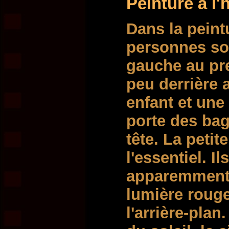
Peinture à l'
Dans la peintu
personnes son
gauche au pr
peu derrière 
enfant et une
porte des ba
tête. La petit
l'essentiel. I
apparemment 
lumière rouge
l'arrière-plan