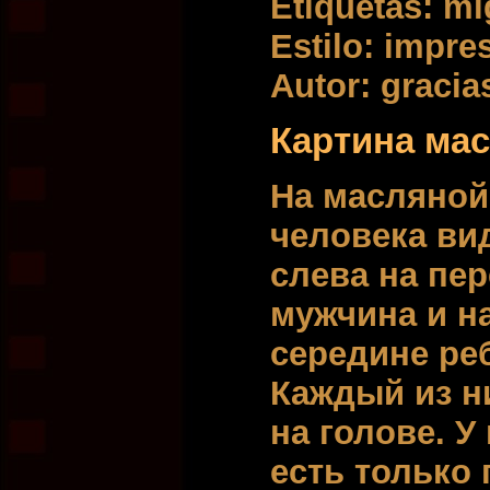
Etiquetas: mi
Estilo: impr
Autor: gracia
Картина ма
На масляной
человека ви
слева на пе
мужчина и на
середине ре
Каждый из ни
на голове. У
есть только