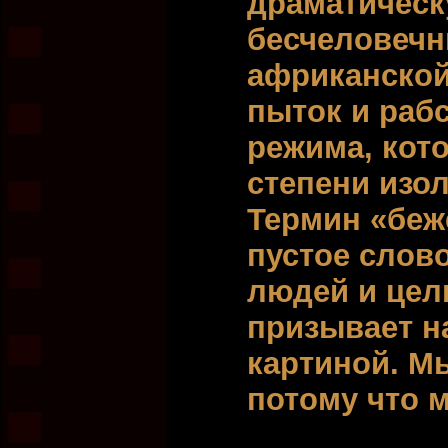
драматическ
бесчеловечн
африканской
пыток и раб
режима, кот
степени изо
Термин «беже
пустое слово
людей и цел
призывает на
картиной. М
потому что 