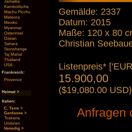
Jamaika
Kambodscha
Gemälde: 2337
Machu Picchu
Meteora
Datum: 2015
Mexiko
Myanmar
Maße: 120 x 80 
Osterinsel
Ozean
Christian Seebau
Sahara
Stonehenge
Taj Mahal
Thailand
Listenpreis* ['EUR'
USA
Frankreich:
15.900,00
Provence
($19,080.00 USD)
Heimat >
Italien:
Anfragen 
C. Terre >
Gardasee >
Toskana
Umbrien
Venedig >