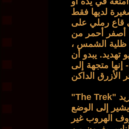
متعة في يده أو
صغيرة لديها فقط
ى قاع رملي على
 أصفر أحمر من
ة ظلية الشمس
 تهديد. يبدو أن
 إنها متجهة إلى
"The Trek" مترجم يعني "رحلة مرهقة". يريد
يشير إلى الوضع
وف الهروب غير
فالناس يفرون من