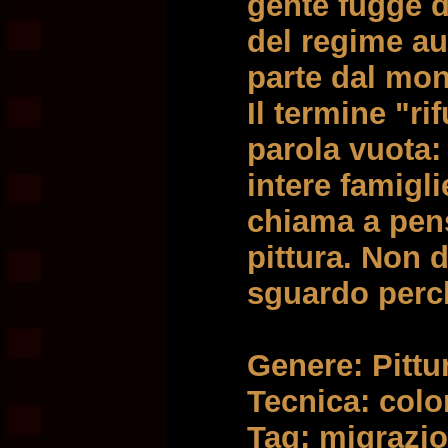
gente fugge da
del regime aut
parte dal mon
Il termine "ri
parola vuota: 
intere famigli
chiama a pens
pittura. Non 
sguardo perch
Genere: Pittura
Tecnica: color
Tag: migrazion