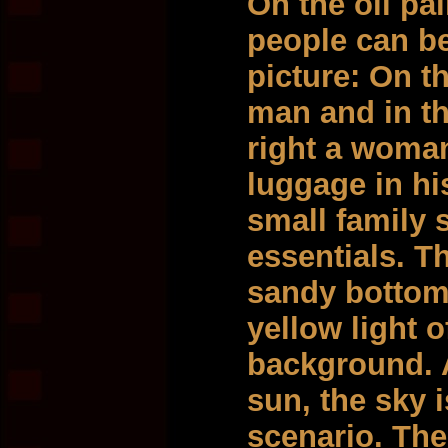
On the oil pa
people can be
picture: On th
man and in th
right a woman
luggage in hi
small family 
essentials. T
sandy bottom,
yellow light o
background. A
sun, the sky 
scenario. Th