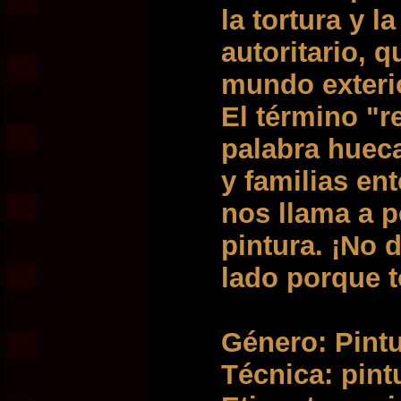
la tortura y l
autoritario, q
mundo exteri
El término "r
palabra hueca
y familias ent
nos llama a p
pintura. ¡No 
lado porque
Género: Pintur
Técnica: pint