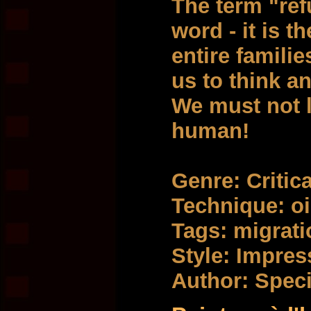
The term "ref
word - it is t
entire familie
us to think a
We must not 
human!
Genre: Critica
Technique: oi
Tags: migrati
Style: Impre
Author: Spec