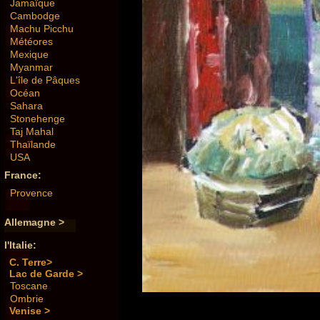
Jamaïque
Cambodge
Machu Picchu
Météores
Mexique
Myanmar
L'île de Pâques
Océan
Sahara
Stonehenge
Taj Mahal
Thaïlande
USA
France:
Provence
Allemagne >
l'Italie:
C. Terre>
Lac de Garde >
Toscane
Ombrie
Venise >