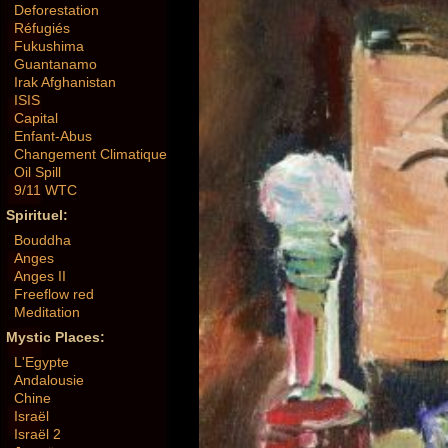
Deforestation
Réfugiés
Fukushima
Guantanamo
Irak Afghanistan
ISIS
Capital
Enfant-Abus
Changement Climatique
Oil Spill
9/11 WTC
Spirituel:
Bouddha
Anges
Anges II
Freeflow red
Meditation
Mystic Places:
L'Egypte
Andalousie
Chine
Israël
Israël 2