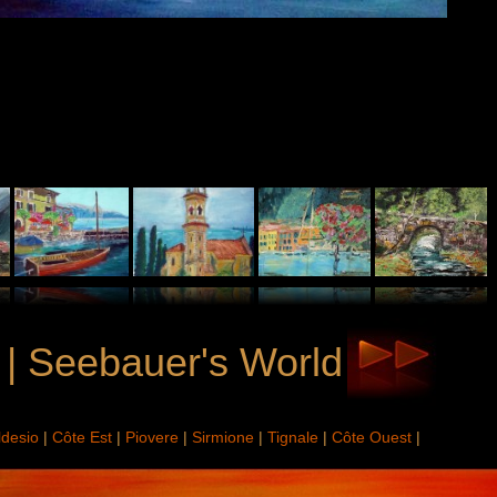
. | Seebauer's World
ldesio
|
Côte Est
|
Piovere
|
Sirmione
|
Tignale
|
Côte Ouest
|