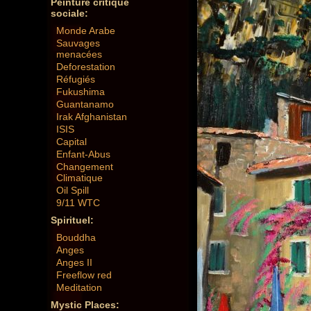
Peinture critique
sociale:
Monde Arabe
Sauvages
menacées
Deforestation
Réfugiés
Fukushima
Guantanamo
Irak Afghanistan
ISIS
Capital
Enfant-Abus
Changement
Climatique
Oil Spill
9/11 WTC
Spirituel:
Bouddha
Anges
Anges II
Freeflow red
Meditation
Mystic Places: