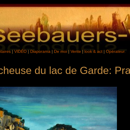
aires
|
VIDÉO
|
Diaporama
|
De moi
|
Vente
|
look & act
|
Opérateur.
ocheuse du lac de Garde: Pr