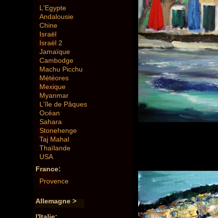
L'Egypte
Andalousie
Chine
Israël
Israël 2
Jamaïque
Cambodge
Machu Picchu
Météores
Mexique
Myanmar
L'île de Pâques
Océan
Sahara
Stonehenge
Taj Mahal
Thaïlande
USA
France:
Provence
Allemagne >
l'Italie: