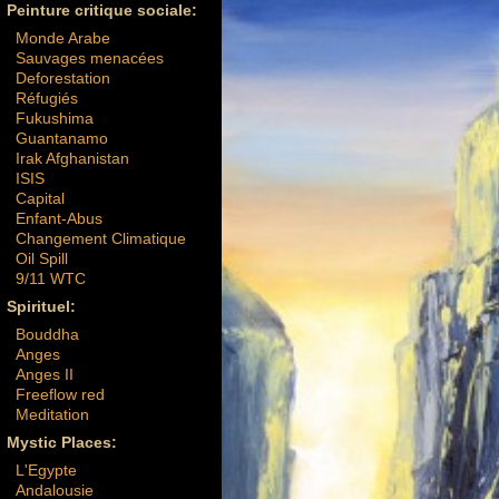
Peinture critique sociale:
Monde Arabe
Sauvages menacées
Deforestation
Réfugiés
Fukushima
Guantanamo
Irak Afghanistan
ISIS
Capital
Enfant-Abus
Changement Climatique
Oil Spill
9/11 WTC
Spirituel:
Bouddha
Anges
Anges II
Freeflow red
Meditation
Mystic Places:
L'Egypte
Andalousie