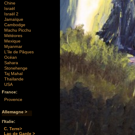
Chine
Israël
Israël 2
Jamaïque
Cambodge
Machu Picchu
Météores
Mexique
Myanmar
L'île de Pâques
Océan
Sahara
Stonehenge
Taj Mahal
Thaïlande
USA
France:
Provence
Allemagne >
l'Italie:
C. Terre>
Lac de Garde >