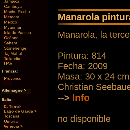
Jamaica
Camboya
Machu Picchu
Manarola pintur
Meteora
México
Myanmar
Manarola, la terc
Isla de Pascua
Océano
Sáhara
Stonehenge
Pintura: 814
Taj Mahal
Tailandia
Fecha: 2009
USA
Francia:
Masa: 30 x 24 cm
Provence
Christian Seebau
Allemagne >
-->
Info
Italia:
C. Terre>
Lago de Garda >
Toscana
no disponible
Umbría
Venecia >