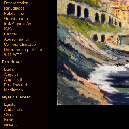
Deforestation
Refugiados
Fukushima
Guantánamo
Irak Afganistán
ISIS
Capital
Abuso infantil
Cambio Climático
Derrame de petróleo
9/11 WTC
Espiritual:
Buda
Ángeles
Ángeles II
Freeflow red
Meditation
Mystic Places:
Egipto
Andalucía
China
Israel
Israel 2