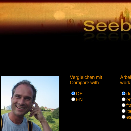
Vergleichen mit
Arbei
Compare with
work 
DE
de
EN
en
fr
it
e