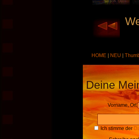
We
HOME
|
NEU
|
Thumb
Deine Mei
Vorname, Ort
Ich stimme der
Da