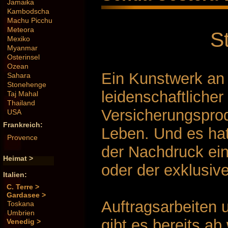
Jamaika
Kambodscha
Machu Picchu
Meteora
S
Mexiko
Myanmar
Osterinsel
Ozean
Ein Kunstwerk an 
Sahara
Stonehenge
leidenschaftlicher
Taj Mahal
Thailand
Versicherungsprod
USA
Frankreich:
Leben. Und es hat
Provence
der Nachdruck ei
Heimat >
oder der exklusiv
Italien:
C. Terre >
Gardasee >
Auftragsarbeiten 
Toskana
Umbrien
gibt es bereits a
Venedig >