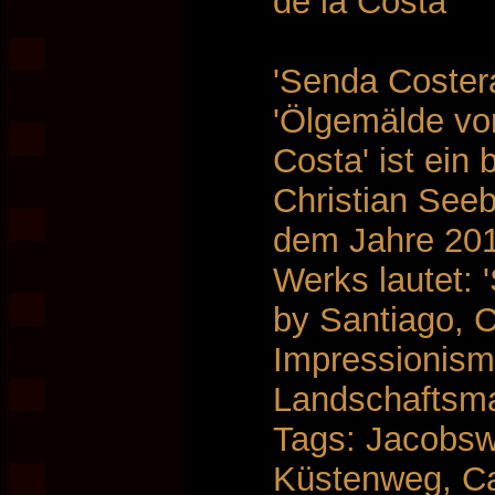
de la Costa
'Senda Costera
'Ölgemälde vo
Costa' ist ei
Christian See
dem Jahre 2010
Werks lautet: 
by Santiago, 
Impressionism
Landschaftsma
Tags: Jacobsw
Küstenweg, Ca