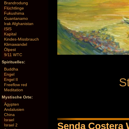
Brandrodung
Flüchtlinge
Fukushima
Guantanamo
Irak Afghanistan
ISIS
Kapital
Kindes-Missbrauch
Klimawandel
Ölpest
9/11 WTC
Spirituelles:
Buddha
Engel
S
Engel II
Freeflow red
Meditation
Mystische Orte:
Ägypten
Andalusien
China
Israel
Senda Costera 
Israel 2