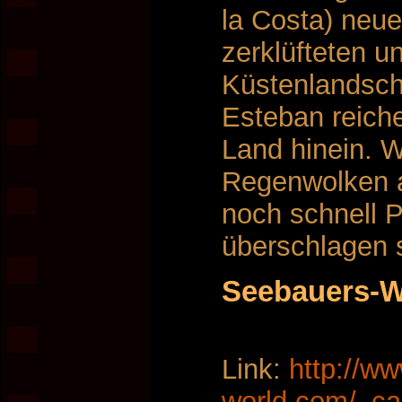
la Costa) neue
zerklüfteten u
Küstenlandsch
Esteban reich
Land hinein. W
Regenwolken a
noch schnell 
überschlagen s
Seebauers-W
Link:
http://w
world.com/_c