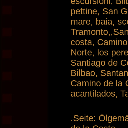
escursioni, Bi
pettine, San 
mare, baia, sco
Tramonto,,San
costa, Camino
Norte, los per
Santiago de C
Bilbao, Santan
Camino de la C
acantilados, T
.Seite: Ölgem