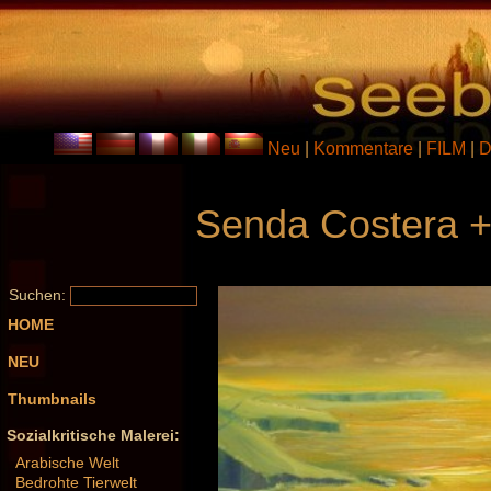
Neu
|
Kommentare
|
FILM
|
D
Senda Costera +
Suchen:
HOME
NEU
Thumbnails
Sozialkritische Malerei:
Arabische Welt
Bedrohte Tierwelt